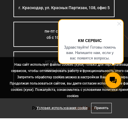
г. Краснодар, ул. Красных Партизан, 108, офис 5
пн-пт с 9:00 до 18:00
сб с 10:00 до 15:00
КМ СЕРВИС
Здравствуйте! Готовы помочь
вам. Напишите нам, если у
вас появятся вопросы.
ИП Костромина Л.Б.
Наш сайт использует файлы cookies (куки) только для персонализац
ИНН: 615510383923
сервисов, чтобы оптимизировать работу и функциональность этого са
Запретить обработку cookies можно в настройках Вашего браузера
ОГРН: 307614126000015
Продолжая пользоваться сайтом, вы даете согласие использование ф
cookies (куки). Пожалуйста, ознакомьтесь с условиями политики прин
сookies
Разработка сайта
- web-2a.ru
Условия использования cookie
Принять