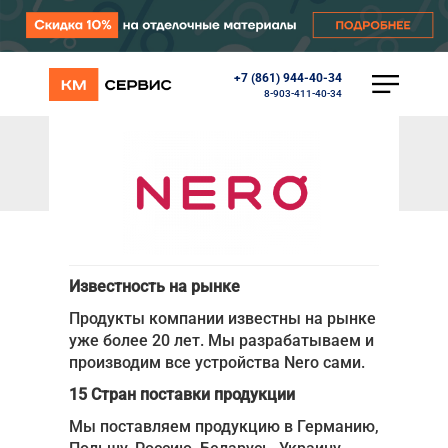
+7 (861) 944-40-34
КАТАЛОГ
8-903-411-40-34
Ворота
Роллеты
/
/
Главная
Партнеры
Nero Electronics
Автоматика
Nero Electronics
Перегрузочное оборудование
Уличные калитки
Шлагбаумы
Противопожарные ворота
Противопожарные шторы
Известность на рынке
Внешняя солнцезащита
Комплектующие
Продукты компании известны на рынке
Маркизы
уже более 20 лет. Мы разрабатываем и
Окна, порталы, двери
производим все устройства Nero сами.
15 Стран поставки продукции
МЕНЮ
Мы поставляем продукцию в Германию,
Главная