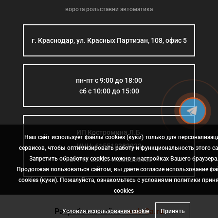
ворота рольставни автоматика
г. Краснодар, ул. Красных Партизан, 108, офис 5
пн-пт с 9:00 до 18:00
сб с 10:00 до 15:00
ИП Костромина Л.Б.
Наш сайт использует файлы cookies (куки) только для персонализац
ИНН: 615510383923
сервисов, чтобы оптимизировать работу и функциональность этого са
Запретить обработку cookies можно в настройках Вашего браузера
ОГРН: 307614126000015
Продолжая пользоваться сайтом, вы даете согласие использование ф
cookies (куки). Пожалуйста, ознакомьтесь с условиями политики прин
сookies
Разработка сайта
- web-2a.ru
Условия использования cookie
Принять