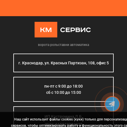
ворота рольставни автоматика
г. Краснодар, ул. Красных Партизан, 108, офис 5
пн-пт с 9:00 до 18:00
сб с 10:00 до 15:00
ИП Костромина Л.Б.
Наш сайт использует файлы cookies (куки) только для персонализац
ИНН: 615510383923
сервисов, чтобы оптимизировать работу и функциональность этого са