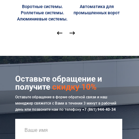
Воротные системы.
Автоматика для
Автом
Акции
Роллетные системы.
промышленных ворот
Алюминиевые системы.
Примеры работ
Сервис
Ремонт
Кредит
О компании
Оставьте обращение и
получите
скидку 10%
Где купить
Оставьте обращение в форме обратной связи и наш
Отзывы
менеджер свяжется с Вами в течении 3 минут в рабочий
день или позвоните нам по телефону
+7 (861) 944-40-34
Контакты