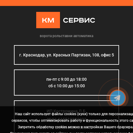
ворота рольставни автоматика
г. Краснодар, ул. Красных Партизан, 108, офис 5
пн-пт с 9:00 до 18:00
сб с 10:00 до 15:00
ИП Костромина Л.Б.
Наш сайт использует файлы cookies (куки) только для персонализац
ИНН: 615510383923
сервисов, чтобы оптимизировать работу и функциональность этого са
Запретить обработку cookies можно в настройках Вашего браузера
ОГРН: 307614126000015