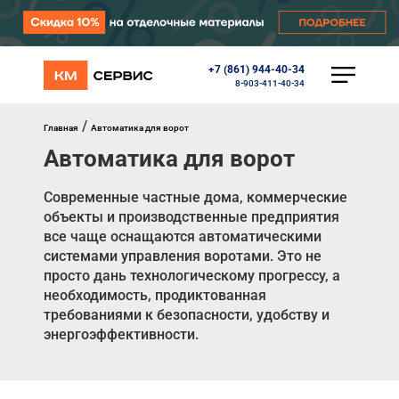
+7 (861) 944-40-34
КАТАЛОГ
8-903-411-40-34
Ворота
Роллеты
/
Главная
Автоматика для ворот
Автоматика
Автоматика для ворот
Перегрузочное оборудование
Уличные калитки
Шлагбаумы
Современные частные дома, коммерческие
Противопожарные ворота
объекты и производственные предприятия
Противопожарные шторы
все чаще оснащаются автоматическими
Внешняя солнцезащита
системами управления воротами. Это не
Комплектующие
просто дань технологическому прогрессу, а
Маркизы
необходимость, продиктованная
Окна, порталы, двери
требованиями к безопасности, удобству и
энергоэффективности.
МЕНЮ
Главная