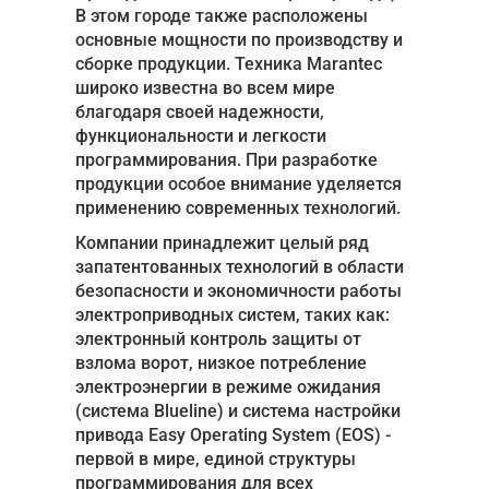
В этом городе также расположены
основные мощности по производству и
Акции
сборке продукции. Техника Marantec
Примеры работ
широко известна во всем мире
благодаря своей надежности,
Ремонт
функциональности и легкости
программирования. При разработке
Сервис
продукции особое внимание уделяется
применению современных технологий.
Кредит
Компании принадлежит целый ряд
О компании
запатентованных технологий в области
безопасности и экономичности работы
Где купить
электроприводных систем, таких как:
электронный контроль защиты от
Отзывы
взлома ворот, низкое потребление
электроэнергии в режиме ожидания
Контакты
(система Blueline) и система настройки
привода Easy Operating System (EOS) -
первой в мире, единой структуры
программирования для всех