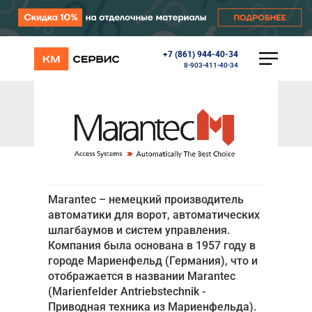
+7 (861) 944-40-34
КАТАЛОГ
8-903-411-40-34
Ворота
Роллеты
/
/
Главная
Партнеры
Marantec
Автоматика
Marantec
Перегрузочное оборудование
Уличные калитки
Шлагбаумы
Противопожарные ворота
Противопожарные шторы
Marantec – немецкий производитель
Внешняя солнцезащита
автоматики для ворот, автоматических
Комплектующие
шлагбаумов и систем управления.
Маркизы
Компания была основана в 1957 году в
Окна, порталы, двери
городе Мариенфельд (Германия), что и
МЕНЮ
отображается в названии Marantec
(Marienfelder Antriebstechnik -
Приводная техника из Мариенфельда).
Главная