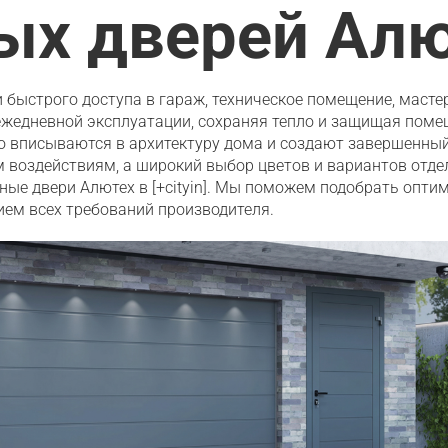
ых дверей Ал
быстрого доступа в гараж, техническое помещение, масте
жедневной эксплуатации, сохраняя тепло и защищая помещ
 вписываются в архитектуру дома и создают завершенный
 воздействиям, а широкий выбор цветов и вариантов отде
ные двери Алютех в [+cityin]. Мы поможем подобрать опти
ем всех требований производителя.