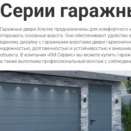
Серии гаражн
Гаражные двери Алютех предназначены для комфортного и 
открывать основные ворота. Они обеспечивают удобство е
единому дизайну с гаражными воротами двери гармонично
надежностью, долговечностью и устойчивостью к внешним
объекта. В компании «КМ-Сервис» вы можете купить гараж
а также выполним профессиональный монтаж с соблюдени