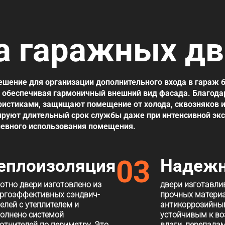
 гаражных дв
ешение для организации дополнительного входа в гараж 
 обеспечивая гармоничный внешний вид фасада. Благодар
истиками, защищают помещение от холода, сквозняков и
ируют длительный срок службы даже при интенсивной эк
евного использования помещения.
03
еплоизоляция
Надежн
отно двери изготовлено из
двери изготавли
ргоэффективных сэндвич-
прочных материа
елей с утеплителем и
антикоррозийны
олнено системой
устойчивым к в
отнителей по периметру. Это
влаги, перепада