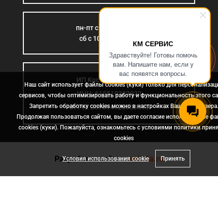
пн-пт с 9:00 до 18:00
сб с 10:00 до 15:00
КМ СЕРВИС
Здравствуйте! Готовы помочь
вам. Напишите нам, если у
вас появятся вопросы.
ИП Костромина Л.Б.
Наш сайт использует файлы cookies (куки) только для персонализац
ИНН: 615510383923
сервисов, чтобы оптимизировать работу и функциональность этого са
Запретить обработку cookies можно в настройках Вашего браузера
ОГРН: 307614126000015
Продолжая пользоваться сайтом, вы даете согласие использование ф
cookies (куки). Пожалуйста, ознакомьтесь с условиями политики прин
сookies
Разработка сайта
- web-2a.ru
Условия использования cookie
Принять