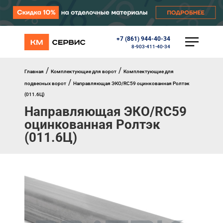
+7 (861) 944-40-34
КАТАЛОГ
8-903-411-40-34
Ворота
Роллеты
/
/
Главная
Комплектующие для ворот
Комплектующие для
Автоматика
/
подвесных ворот
Направляющая ЭКО/RC59 оцинкованная Ролтэк
Перегрузочное оборудование
(011.6Ц)
Уличные калитки
Направляющая ЭКО/RC59
Шлагбаумы
Противопожарные ворота
оцинкованная Ролтэк
Противопожарные шторы
(011.6Ц)
Внешняя солнцезащита
Комплектующие
Маркизы
Окна, порталы, двери
МЕНЮ
Главная