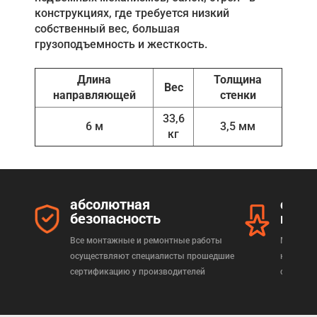
конструкциях, где требуется низкий
собственный вес, большая
грузоподъемность и жесткость.
Длина
Толщина
Вес
направляющей
стенки
33,6
6 м
3,5 мм
кг
абсолютная
серт
безопасность
прод
Все монтажные и ремонтные работы
Мы реал
осуществляют специалисты прошедшие
которая
сертификацию у производителей
сертифи