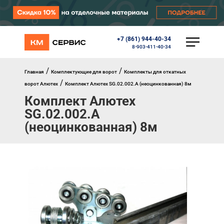
+7 (861) 944-40-34
КАТАЛОГ
8-903-411-40-34
Ворота
Роллеты
/
/
Главная
Комплектующие для ворот
Комплекты для откатных
Автоматика
/
ворот Алютех
Комплект Алютех SG.02.002.A (неоцинкованная) 8м
Перегрузочное оборудование
Комплект Алютех
Уличные калитки
Шлагбаумы
SG.02.002.A
Противопожарные ворота
(неоцинкованная) 8м
Противопожарные шторы
Внешняя солнцезащита
Комплектующие
Маркизы
Окна, порталы, двери
МЕНЮ
Главная