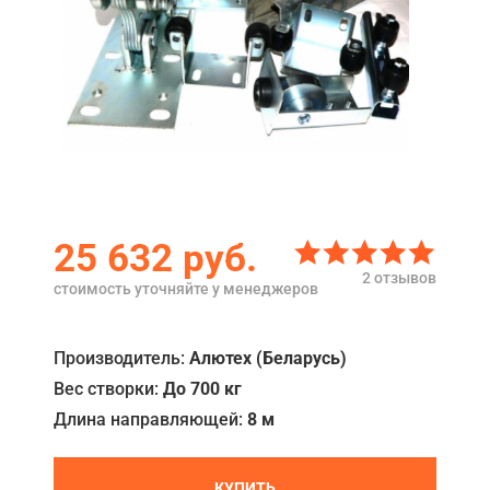
Акции
Примеры работ
Ремонт
Сервис
Кредит
25 632
руб.
О компании
2 отзывов
стоимость уточняйте у менеджеров
Где купить
Отзывы
Производитель:
Алютех (Беларусь)
Вес створки:
До 700 кг
Контакты
Длина направляющей:
8 м
КУПИТЬ