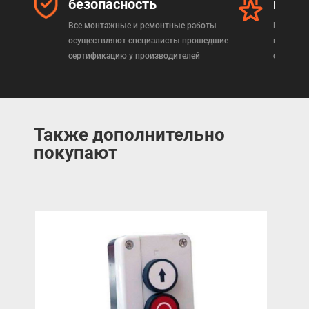
безопасность
прод
Все монтажные и ремонтные работы
Мы реал
осуществляют специалисты прошедшие
которая
сертификацию у производителей
сертифи
Также дополнительно
покупают