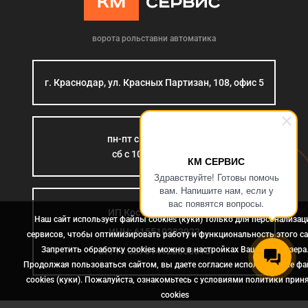
ворота рольставни автоматика
г. Краснодар, ул. Красных Партизан, 108, офис 5
пн-пт с 9:00 до 18:00
сб с 10:00 до 15:00
КМ СЕРВИС
Здравствуйте! Готовы помочь
вам. Напишите нам, если у
вас появятся вопросы.
ИП Костромина Л.Б.
Наш сайт использует файлы cookies (куки) только для персонализац
ИНН: 615510383923
сервисов, чтобы оптимизировать работу и функциональность этого са
Запретить обработку cookies можно в настройках Вашего браузера
ОГРН: 307614126000015
Продолжая пользоваться сайтом, вы даете согласие использование ф
cookies (куки). Пожалуйста, ознакомьтесь с условиями политики прин
сookies