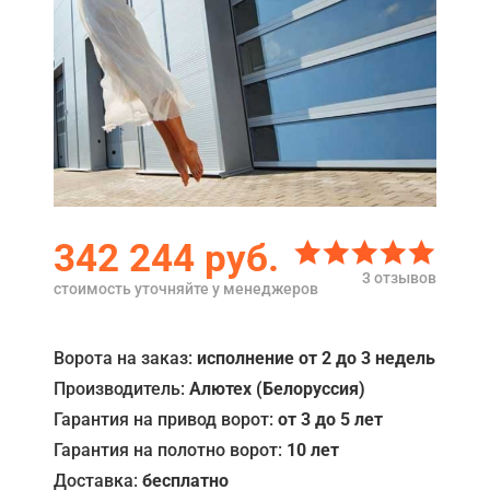
Акции
Примеры работ
Ремонт
Сервис
Кредит
342 244
руб.
О компании
3 отзывов
стоимость уточняйте у менеджеров
Где купить
Отзывы
Ворота на заказ:
исполнение от 2 до 3 недель
Производитель:
Алютех (Белоруссия)
Контакты
Гарантия на привод ворот:
от 3 до 5 лет
Гарантия на полотно ворот:
10 лет
Доставка:
бесплатно