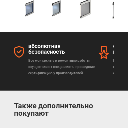
абсолютная
серт
безопасность
прод
Все монтажные и ремонтные работы
Мы реал
осуществляют специалисты прошедшие
которая
сертификацию у производителей
сертифи
Также дополнительно
покупают