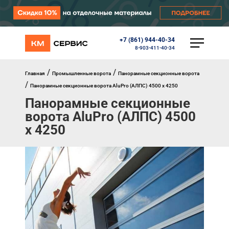
+7 (861) 944-40-34
КАТАЛОГ
8-903-411-40-34
Ворота
Роллеты
/
/
Главная
Промышленные ворота
Панорамные секционные ворота
Автоматика
/
Панорамные секционные ворота AluPro (АЛПC) 4500 х 4250
Перегрузочное оборудование
Панорамные секционные
Уличные калитки
Шлагбаумы
ворота AluPro (АЛПC) 4500
Противопожарные ворота
х 4250
Противопожарные шторы
Внешняя солнцезащита
Комплектующие
Маркизы
Окна, порталы, двери
МЕНЮ
Главная