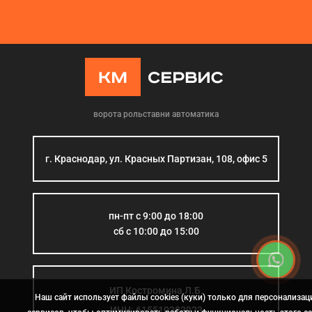
ворота рольставни автоматика
г. Краснодар, ул. Красных Партизан, 108, офис 5
пн-пт с 9:00 до 18:00
сб с 10:00 до 15:00
ИП Костромина Л.Б.
Наш сайт использует файлы cookies (куки) только для персонализац
ИНН: 615510383923