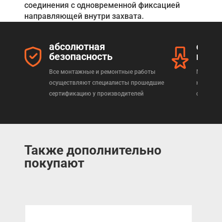
соединения с одновременной фиксацией
направляющей внутри захвата.
абсолютная
серт
безопасность
прод
Все монтажные и ремонтные работы
Мы реал
осуществляют специалисты прошедшие
которая
сертификацию у производителей
сертифи
Также дополнительно
покупают