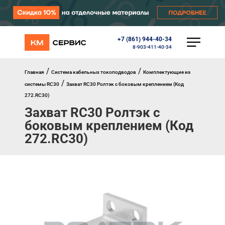
+7 (861) 944-40-34
КАТАЛОГ
8-903-411-40-34
Ворота
Роллеты
/
/
Главная
Система кабельных токоподводов
Комплектующие из
Автоматика
/
системы RC30
Захват RC30 Ролтэк с боковым креплением (Код
Перегрузочное оборудование
272.RC30)
Уличные калитки
Захват RC30 Ролтэк с
Шлагбаумы
Противопожарные ворота
боковым креплением (Код
Противопожарные шторы
272.RC30)
Внешняя солнцезащита
Комплектующие
Маркизы
Окна, порталы, двери
МЕНЮ
Главная