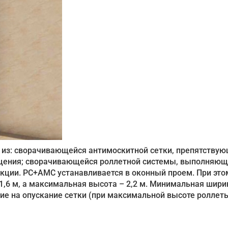
т из: сворачивающейся антимоскитной сетки, препятству
ещения; сворачивающейся роллетной системы, выполняю
ции. РС+АМС устанавливается в оконный проем. При это
,6 м, а максимальная высота – 2,2 м. Минимальная шири
лие на опускание сетки (при максимальной высоте роллет