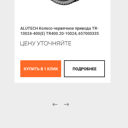
ALUTECH Колесо червячное привода TR-
Окн
10024-400(E) TR400.20-10024, 657000335
цен
К
КУПИТЬ В 1 КЛИК
ПОДРОБНЕЕ