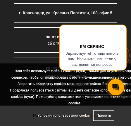
г. Краснодар, ул. Красных Партизан, 108, офис 5
пн-пт с 9:00 до 18:00
сб с 10:00 до 15:00
КМ СЕРВИС
Здравствуйте! Готовы помочь
вам. Напишите нам, если у
вас появятся вопросы.
ИП Костромина Л.Б.
Наш сайт использует файлы cookies (куки) только для персонализац
ИНН: 615510383923
сервисов, чтобы оптимизировать работу и функциональность этого са
Запретить обработку cookies можно в настройках Вашего браузера
ОГРН: 307614126000015
Продолжая пользоваться сайтом, вы даете согласие использование ф
cookies (куки). Пожалуйста, ознакомьтесь с условиями политики прин
сookies
Разработка сайта
- web-2a.ru
Условия использования cookie
Принять