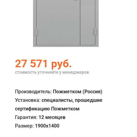
Акции
Примеры работ
Сервис
Ремонт
Кредит
27 571
руб.
О компании
стоимость уточняйте у менеджеров
Где купить
Производитель:
Пожметком (Россия)
Отзывы
Установка:
специалисты, прошедшие
сертификацию Пожметком
Контакты
Гарантия:
12 месяцев
Размер:
1900x1400