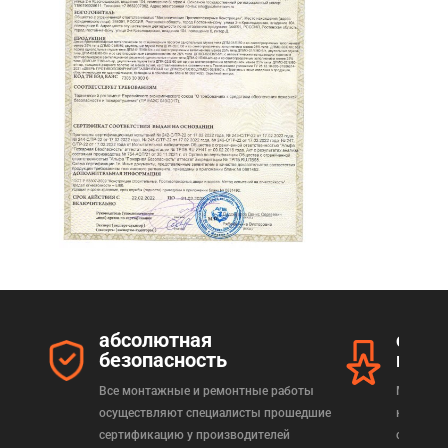
абсолютная
серт
безопасность
прод
Все монтажные и ремонтные работы
Мы реал
осуществляют специалисты прошедшие
которая
сертификацию у производителей
сертифи