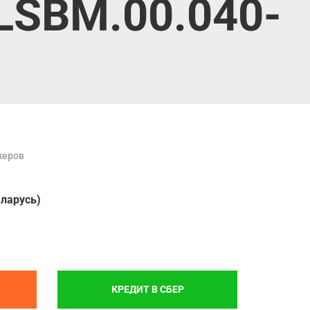
LSBM.00.040-
жеров
еларусь)
КРЕДИТ В СБЕР