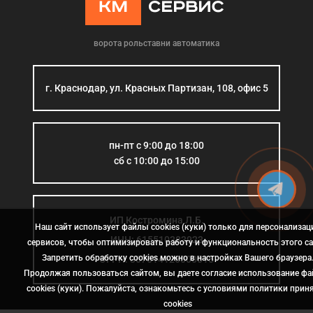
ворота рольставни автоматика
г. Краснодар, ул. Красных Партизан, 108, офис 5
пн-пт с 9:00 до 18:00
сб с 10:00 до 15:00
ИП Костромина Л.Б.
Наш сайт использует файлы cookies (куки) только для персонализац
ИНН: 615510383923
сервисов, чтобы оптимизировать работу и функциональность этого са
Запретить обработку cookies можно в настройках Вашего браузера
ОГРН: 307614126000015
Продолжая пользоваться сайтом, вы даете согласие использование ф
cookies (куки). Пожалуйста, ознакомьтесь с условиями политики прин
сookies