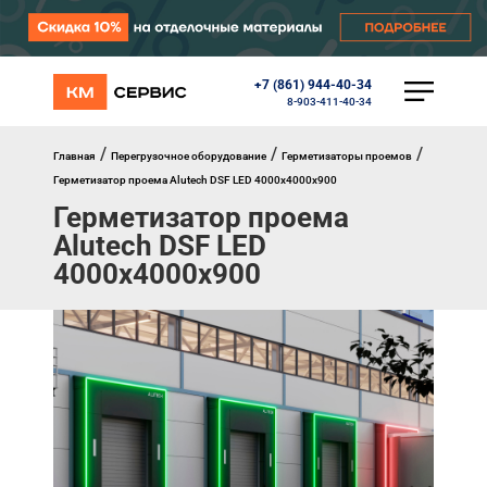
+7 (861) 944-40-34
КАТАЛОГ
8-903-411-40-34
Ворота
Роллеты
/
/
/
Главная
Перегрузочное оборудование
Герметизаторы проемов
Автоматика
Герметизатор проема Alutech DSF LED 4000х4000х900
Перегрузочное оборудование
Герметизатор проема
Уличные калитки
Alutech DSF LED
Шлагбаумы
Противопожарные ворота
4000х4000х900
Противопожарные шторы
Внешняя солнцезащита
Комплектующие
Маркизы
Окна, порталы, двери
МЕНЮ
Главная