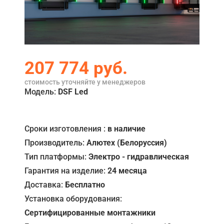
Акции
Примеры работ
Сервис
207 774
руб.
Ремонт
стоимость уточняйте у менеджеров
Модель:
DSF Led
Кредит
О компании
Сроки изготовления :
в наличие
Где купить
Производитель:
Алютех (Белоруссия)
Тип платформы:
Электро - гидравлическая
Отзывы
Гарантия на изделие:
24 месяца
Контакты
Доставка:
Бесплатно
Установка оборудования:
Сертифицированные монтажники