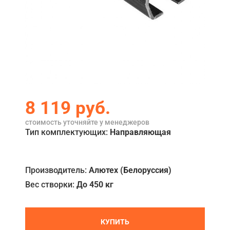
Акции
Примеры работ
Ремонт
Сервис
Кредит
8 119
руб.
О компании
стоимость уточняйте у менеджеров
Тип комплектующих:
Направляющая
Где купить
Отзывы
Производитель:
Алютех (Белоруссия)
Контакты
Вес створки:
До 450 кг
КУПИТЬ