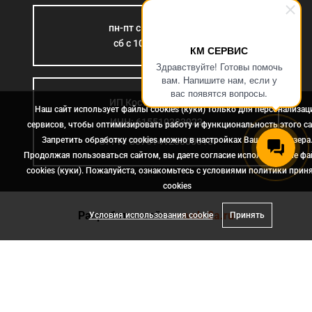
пн-пт с 9:00 до 18:00
сб с 10:00 до 15:00
КМ СЕРВИС
Здравствуйте! Готовы помочь
вам. Напишите нам, если у
вас появятся вопросы.
ИП Костромина Л.Б.
Наш сайт использует файлы cookies (куки) только для персонализац
ИНН: 615510383923
сервисов, чтобы оптимизировать работу и функциональность этого са
Запретить обработку cookies можно в настройках Вашего браузера
ОГРН: 307614126000015
Продолжая пользоваться сайтом, вы даете согласие использование ф
cookies (куки). Пожалуйста, ознакомьтесь с условиями политики прин
сookies
Разработка сайта
- web-2a.ru
Условия использования cookie
Принять