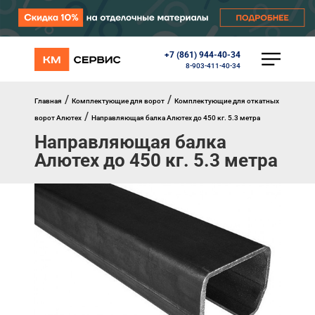
+7 (861) 944-40-34
КАТАЛОГ
8-903-411-40-34
Ворота
Роллеты
/
/
Главная
Комплектующие для ворот
Комплектующие для откатных
Автоматика
/
ворот Алютех
Направляющая балка Алютех до 450 кг. 5.3 метра
Перегрузочное оборудование
Направляющая балка
Уличные калитки
Шлагбаумы
Алютех до 450 кг. 5.3 метра
Противопожарные ворота
Противопожарные шторы
Внешняя солнцезащита
Комплектующие
Маркизы
Окна, порталы, двери
МЕНЮ
Главная