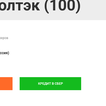
лтэк (100)
жеров
ссия)
КРЕДИТ В СБЕР