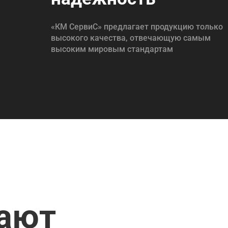
«КМ СервиС» предлагает продукцию только
высокого качества, отвечающую самым
высоким мировым стандартам
пают