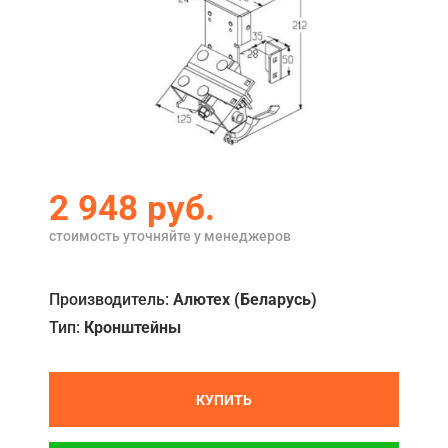
Акции
Примеры работ
Ремонт
Сервис
Кредит
2 948
руб.
О компании
стоимость уточняйте у менеджеров
Где купить
Производитель:
Алютех (Беларусь)
Отзывы
Тип:
Кронштейны
Контакты
КУПИТЬ