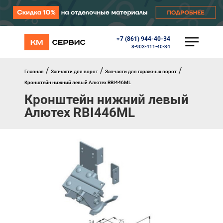
+7 (861) 944-40-34
КАТАЛОГ
8-903-411-40-34
Ворота
Роллеты
/
/
/
Главная
Запчасти для ворот
Запчасти для гаражных ворот
Автоматика
Кронштейн нижний левый Алютех RBI446ML
Перегрузочное оборудование
Кронштейн нижний левый
Уличные калитки
Алютех RBI446ML
Шлагбаумы
Противопожарные ворота
Противопожарные шторы
Внешняя солнцезащита
Комплектующие
Маркизы
Окна, порталы, двери
МЕНЮ
Главная