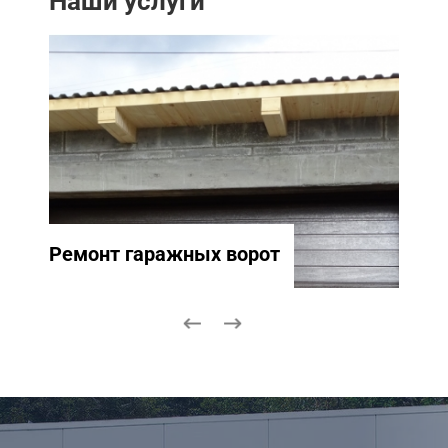
Наши услуги
Ремонт гаражных ворот
Ремо