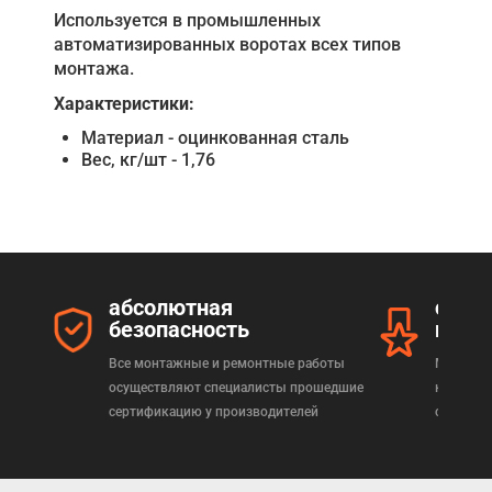
Используется в промышленных
автоматизированных воротах всех типов
монтажа.
Характеристики:
Материал - оцинкованная сталь
Вес, кг/шт - 1,76
абсолютная
серт
безопасность
прод
Все монтажные и ремонтные работы
Мы реал
осуществляют специалисты прошедшие
которая
сертификацию у производителей
сертифи