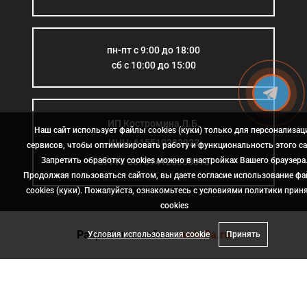
пн-пт с 9:00 до 18:00
сб с 10:00 до 15:00
ИП Костромина Л.Б.
Наш сайт использует файлы cookies (куки) только для персонализац
ИНН: 615510383923
сервисов, чтобы оптимизировать работу и функциональность этого са
Запретить обработку cookies можно в настройках Вашего браузера
ОГРН: 307614126000015
Продолжая пользоваться сайтом, вы даете согласие использование ф
cookies (куки). Пожалуйста, ознакомьтесь с условиями политики прин
сookies
Разработка сайта
- web-2a.ru
Условия использования cookie
Принять