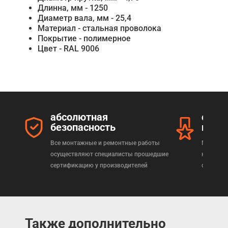
Длинна, мм - 1250
Диаметр вала, мм - 25,4
Материал - стальная проволока
Покрытие - полимерное
Цвет - RAL 9006
абсолютная
серт
безопасность
прод
Все монтажные и ремонтные работы
Мы реал
осуществляют специалисты прошедшие
которая
сертификацию у производителей
сертифи
Также дополнительно