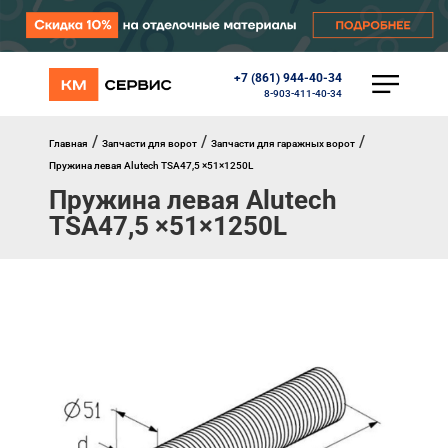
+7 (861) 944-40-34
КАТАЛОГ
8-903-411-40-34
Ворота
Роллеты
/
/
/
Главная
Запчасти для ворот
Запчасти для гаражных ворот
Автоматика
Пружина левая Alutech TSA47,5 ×51×1250L
Перегрузочное оборудование
Пружина левая Alutech
Уличные калитки
TSA47,5 ×51×1250L
Шлагбаумы
Противопожарные ворота
Противопожарные шторы
Внешняя солнцезащита
Комплектующие
Маркизы
Окна, порталы, двери
МЕНЮ
Главная