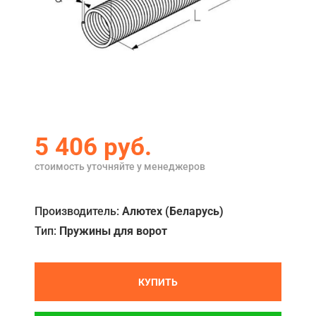
Акции
Примеры работ
Ремонт
Сервис
Кредит
5 406
руб.
О компании
стоимость уточняйте у менеджеров
Где купить
Производитель:
Алютех (Беларусь)
Отзывы
Тип:
Пружины для ворот
Контакты
КУПИТЬ