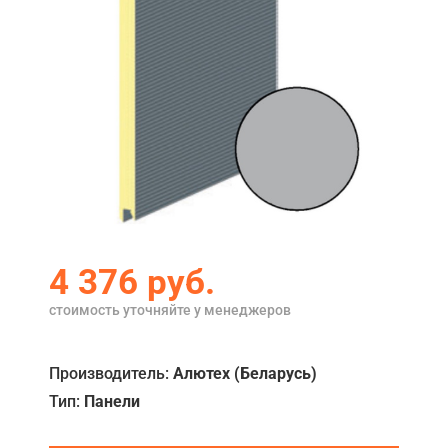
Акции
Примеры работ
Ремонт
Сервис
Кредит
О компании
4 376
руб.
Где купить
стоимость уточняйте у менеджеров
Отзывы
Контакты
Производитель:
Алютех (Беларусь)
Тип:
Панели