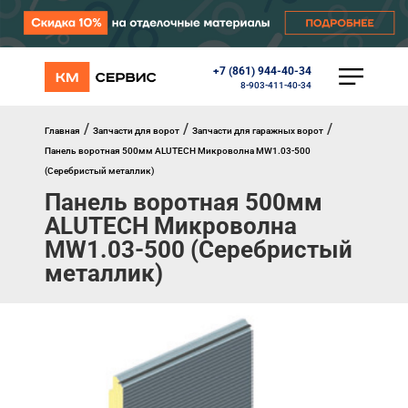
+7 (861) 944-40-34
КАТАЛОГ
8-903-411-40-34
Ворота
Роллеты
/
/
/
Главная
Запчасти для ворот
Запчасти для гаражных ворот
Автоматика
Панель воротная 500мм ALUTECH Микроволна MW1.03-500
Перегрузочное оборудование
(Серебристый металлик)
Уличные калитки
Панель воротная 500мм
Шлагбаумы
ALUTECH Микроволна
Противопожарные ворота
Противопожарные шторы
MW1.03-500 (Серебристый
Внешняя солнцезащита
металлик)
Комплектующие
Маркизы
Окна, порталы, двери
МЕНЮ
Главная