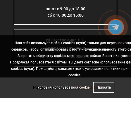
пн-пт с 9:00 до 18:00
сб с 10:00 до 15:00
ИП Костромина Л.Б.
Наш сайт использует файлы cookies (куки) только для персонализац
ИНН: 615510383923
сервисов, чтобы оптимизировать работу и функциональность этого са
Запретить обработку cookies можно в настройках Вашего браузера
ОГРН: 307614126000015
Продолжая пользоваться сайтом, вы даете согласие использование ф
cookies (куки). Пожалуйста, ознакомьтесь с условиями политики прин
сookies
Разработка сайта
- web-2a.ru
Условия использования cookie
Принять