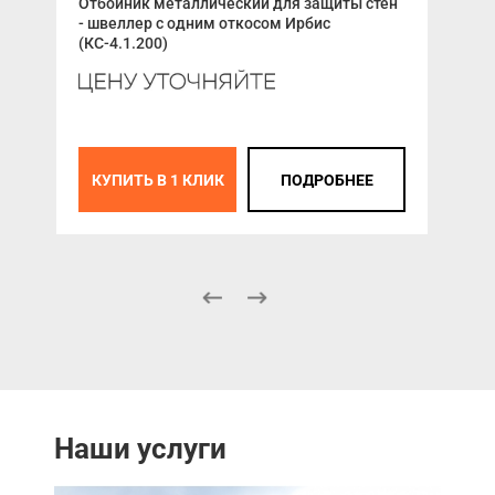
Отбойник металлический для защиты стен
ALU
- швеллер с одним откосом Ирбис
AM5
(КС-4.1.200)
К
КУПИТЬ В 1 КЛИК
ПОДРОБНЕЕ
Наши услуги