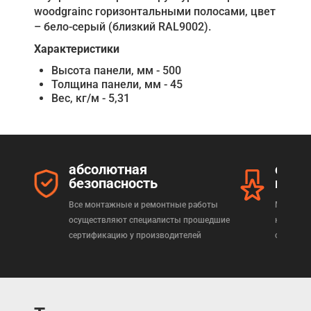
woodgrainс горизонтальными полосами, цвет
– бело-серый (близкий RAL9002).
Характеристики
Высота панели, мм - 500
Толщина панели, мм - 45
Вес, кг/м - 5,31
абсолютная
серт
безопасность
прод
Все монтажные и ремонтные работы
Мы реал
осуществляют специалисты прошедшие
которая
сертификацию у производителей
сертифи