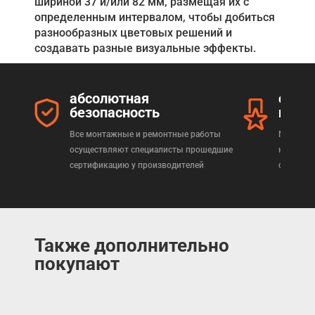
шириной 37 и/или 82 мм, размещая их с
определенным интервалом, чтобы добиться
разнообразных цветовых решений и
создавать разные визуальные эффекты.
абсолютная
серт
безопасность
прод
Все монтажные и ремонтные работы
Мы реал
осуществляют специалисты прошедшие
которая
сертификацию у производителей
сертифи
Также дополнительно
покупают