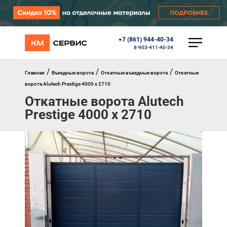
+7 (861) 944-40-34
КАТАЛОГ
8-903-411-40-34
Ворота
Роллеты
/
/
/
Главная
Въездные ворота
Откатные въездные ворота
Откатные
Автоматика
ворота Alutech Prestige 4000 х 2710
Перегрузочное оборудование
Откатные ворота Alutech
Уличные калитки
Prestige 4000 х 2710
Шлагбаумы
Противопожарные ворота
Противопожарные шторы
Внешняя солнцезащита
Комплектующие
Маркизы
Окна, порталы, двери
МЕНЮ
Главная