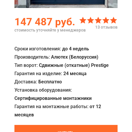
Акции
147 487
руб.
Примеры работ
13 отзывов
стоимость уточняйте у менеджеров
Ремонт
Сервис
Сроки изготовления:
до 4 недель
Производитель:
Алютех (Белоруссия)
Кредит
Тип ворот:
Сдвижные (откатные) Prestige
О компании
Гарантия на изделие:
24 месяца
Доставка:
Бесплатно
Где купить
Установка оборудования:
Отзывы
Сертифицированные монтажники
Контакты
Гарантия на монтажные работы:
от 12
месяцев