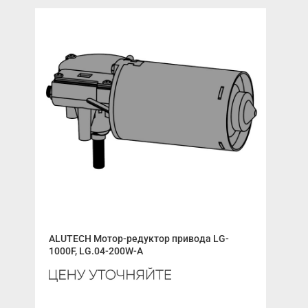
ALUTECH Мотор-редуктор привода LG-
Отб
1000F, LG.04-200W-A
Ирб