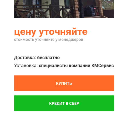
Акции
Примеры работ
цену уточняйте
Ремонт
стоимость уточняйте у менеджеров
Сервис
Кредит
Доставка:
бесплатно
Установка:
специалисты компании КМСервис
О компании
Где купить
КУПИТЬ
Отзывы
Контакты
КРЕДИТ В СБЕР