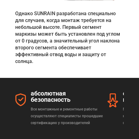
Однако SUNRAIN разработана специально
для случаев, когда монтаж требуется на
небольшой высоте. Первый сегмент
маркизы может быть установлен под углом
от 0 градусов, а значительный угол наклона
второго сегмента обеспечивает
эффективный отвод воды и защиту от
солнца.
абсолютная
серт
безопасность
прод
Все монтажные и ремонтные работы
Мы реал
осуществляют специалисты прошедшие
которая
сертификацию у производителей
сертифи