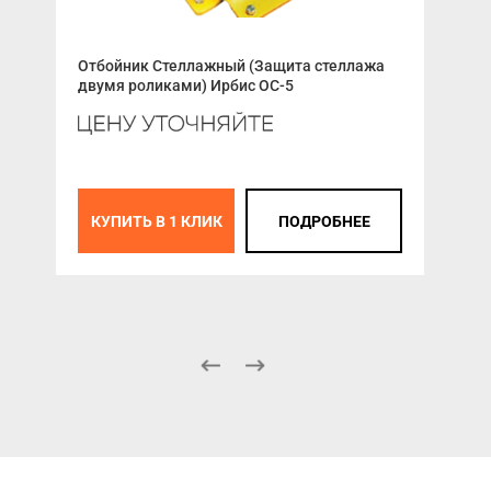
Ком
Отбойник Стеллажный (Защита стеллажа
двумя роликами) Ирбис ОС-5
Ком
авт
КУПИТЬ В 1 КЛИК
ПОДРОБНЕЕ
К