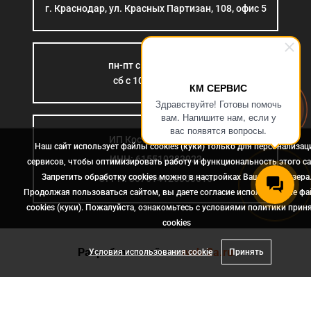
г. Краснодар, ул. Красных Партизан, 108, офис 5
пн-пт с 9:00 до 18:00
сб с 10:00 до 15:00
КМ СЕРВИС
Здравствуйте! Готовы помочь
вам. Напишите нам, если у
вас появятся вопросы.
ИП Костромина Л.Б.
Наш сайт использует файлы cookies (куки) только для персонализац
ИНН: 615510383923
сервисов, чтобы оптимизировать работу и функциональность этого са
Запретить обработку cookies можно в настройках Вашего браузера
ОГРН: 307614126000015
Продолжая пользоваться сайтом, вы даете согласие использование ф
cookies (куки). Пожалуйста, ознакомьтесь с условиями политики прин
сookies
Разработка сайта
- web-2a.ru
Условия использования cookie
Принять