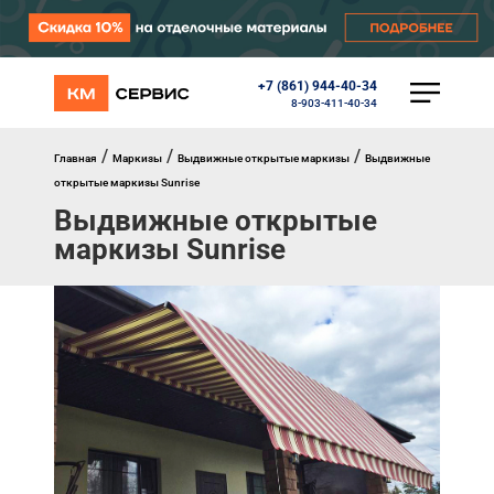
+7 (861) 944-40-34
КАТАЛОГ
8-903-411-40-34
Ворота
Роллеты
/
/
/
Главная
Маркизы
Выдвижные открытые маркизы
Выдвижные
Автоматика
открытые маркизы Sunrise
Перегрузочное оборудование
Выдвижные открытые
Уличные калитки
маркизы Sunrise
Шлагбаумы
Противопожарные ворота
Противопожарные шторы
Внешняя солнцезащита
Комплектующие
Маркизы
Окна, порталы, двери
МЕНЮ
Главная