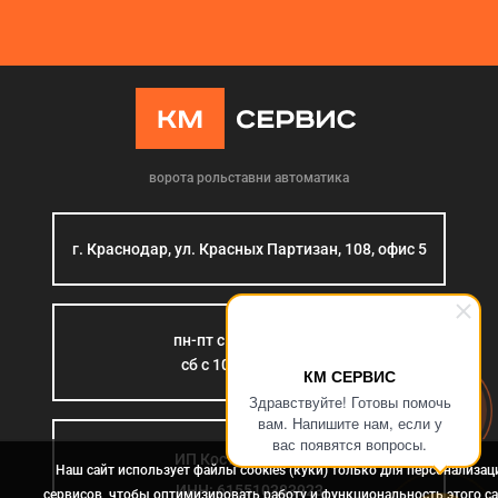
ворота рольставни автоматика
г. Краснодар, ул. Красных Партизан, 108, офис 5
пн-пт с 9:00 до 18:00
сб с 10:00 до 15:00
КМ СЕРВИС
Здравствуйте! Готовы помочь
вам. Напишите нам, если у
вас появятся вопросы.
ИП Костромина Л.Б.
Наш сайт использует файлы cookies (куки) только для персонализац
ИНН: 615510383923
сервисов, чтобы оптимизировать работу и функциональность этого са