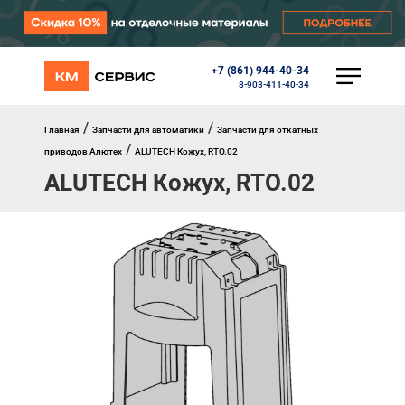
+7 (861) 944-40-34
КАТАЛОГ
8-903-411-40-34
Ворота
Роллеты
/
/
Главная
Запчасти для автоматики
Запчасти для откатных
Автоматика
/
приводов Алютех
ALUTECH Кожух, RTO.02
Перегрузочное оборудование
ALUTECH Кожух, RTO.02
Уличные калитки
Шлагбаумы
Противопожарные ворота
Противопожарные шторы
Внешняя солнцезащита
Комплектующие
Маркизы
Окна, порталы, двери
МЕНЮ
Главная