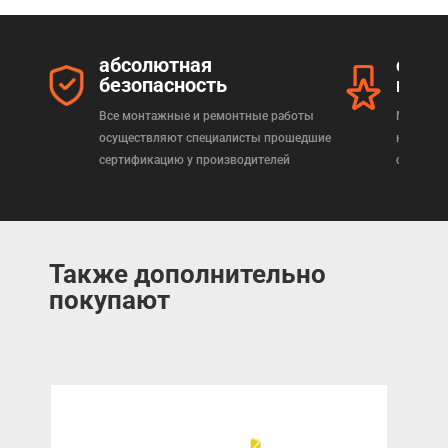
абсолютная
серт
безопасность
прод
Все монтажные и ремонтные работы
Мы реал
осуществляют специалисты прошедшие
которая
сертификацию у производителей
сертифи
Также дополнительно
покупают