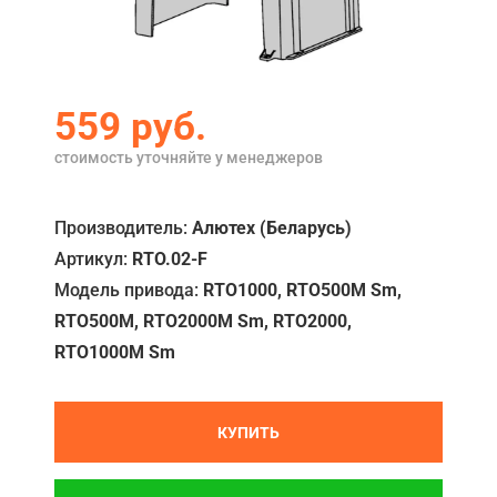
Акции
Примеры работ
559
руб.
Ремонт
стоимость уточняйте у менеджеров
Сервис
Кредит
Производитель:
Алютех (Беларусь)
Артикул:
RTO.02-F
О компании
Модель привода:
RTO1000, RTO500M Sm,
Где купить
RTO500M, RTO2000M Sm, RTO2000,
Отзывы
RTO1000M Sm
Контакты
КУПИТЬ